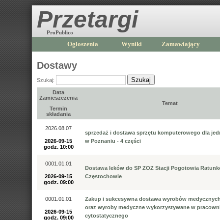
Przetargi
ProPublico
Ogłoszenia
Wyniki
Zamawiający
Dostawy
Szukaj
Szukaj:
Data
Zamieszczenia
Temat
Termin
składania
2026.08.07
sprzedaż i dostawa sprzętu komputerowego dla je
2026-09-15
w Poznaniu - 4 części
godz. 10:00
0001.01.01
Dostawa leków do SP ZOZ Stacji Pogotowia Ratun
2026-09-15
Częstochowie
godz. 09:00
0001.01.01
Zakup i sukcesywna dostawa wyrobów medycznych
oraz wyroby medyczne wykorzystywane w pracowni
2026-09-15
cytostatycznego
godz. 09:00