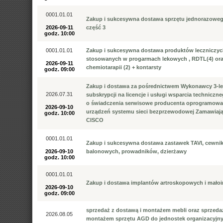
0001.01.01
Zakup i sukcesywna dostawa sprzętu jednorazowe
2026-09-11
część 3
godz. 10:00
0001.01.01
Zakup i sukcesywna dostawa produktów leczniczy
stosowanych w progarmach lekowych , RDTL(4) or
2026-09-11
chemiotarapii (2) + kontarsty
godz. 09:00
Zakup i dostawa za pośrednictwem Wykonawcy 3-le
2026.07.31
subskrypcji na licencje i usługi wsparcia techniczn
o świadczenia serwisowe producenta oprogramowan
2026-09-10
urządzeń systemu sieci bezprzewodowej Zamawiając
godz. 10:00
CISCO
0001.01.01
Zakup i sukcesywna dostawa zastawek TAVI, cewni
2026-09-10
balonowych, prowadników, dzierżawy
godz. 10:00
0001.01.01
Zakup i dostawa implantów artroskopowych i mało
2026-09-10
godz. 09:00
sprzedaż z dostawą i montażem mebli oraz sprzedaż
2026.08.05
montażem sprzętu AGD do jednostek organizacyjn