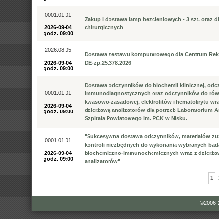
0001.01.01
Zakup i dostawa lamp bezcieniowych - 3 szt. oraz di
2026-09-04
chirurgicznych
godz. 09:00
2026.08.05
Dostawa zestawu komputerowego dla Centrum Rekru
2026-09-04
DE-zp.25.378.2026
godz. 09:00
Dostawa odczynników do biochemii klinicznej, od
0001.01.01
immunodiagnostycznych oraz odczynników do ró
kwasowo-zasadowej, elektrolitów i hematokrytu wra
2026-09-04
dzierżawą analizatorów dla potrzeb Laboratorium A
godz. 09:00
Szpitala Powiatowego im. PCK w Nisku.
"Sukcesywna dostawa odczynników, materiałów zu
0001.01.01
kontroli niezbędnych do wykonania wybranych bad
2026-09-04
biochemiczno-immunochemicznych wraz z dzierż
godz. 09:00
analizatorów"
1
©2006-