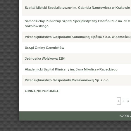
Szpital Miejski Specjalistyczny im. Gabriela Narutowicza w Krakowie
Samodzielny Publiczny Szpital Specjalistyczny Chorób Płuc im. dr O
Sokołowskiego
Przedsiębiorstwo Gospodarki Komunalnej Spółka z o.o. w Zamościu
Urząd Gminy Czernichów
Jednostka Wojskowa 3294
Akademicki Szpital Kliniczny im. Jana Mikulicza-Radeckiego
Przedsiębiorstwo Gospodarki Mieszkaniowej Sp. z o.o.
GMINA NIEPOŁOMICE
1
2
3
©2006-