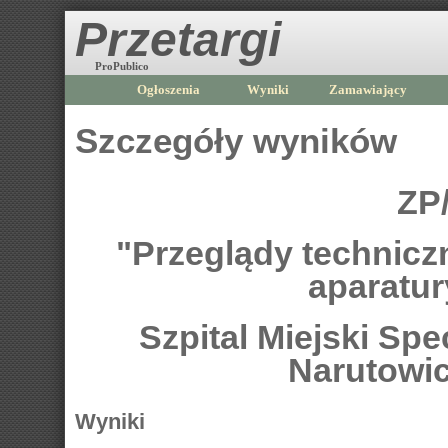
Przetargi
ProPublico
Ogłoszenia
Wyniki
Zamawiający
Szczegóły wyników
ZP
"Przeglądy technicz
aparatu
Szpital Miejski Spe
Narutowi
Wyniki