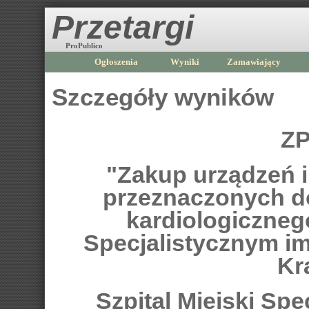
Przetargi
ProPublico
Ogłoszenia
Wyniki
Zamawiający
Szczegóły wyników
ZP
"Zakup urządzeń
przeznaczonych do
kardiologiczneg
Specjalistycznym im
Kr
Szpital Miejski Spe