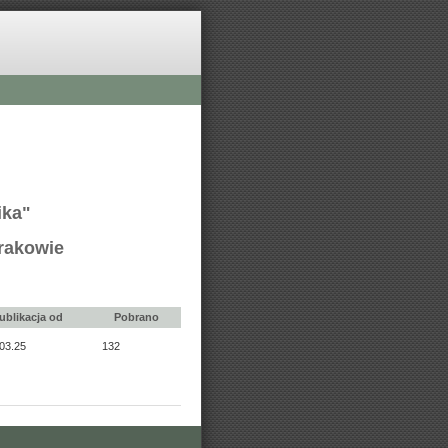
ika"
Krakowie
ublikacja od
Pobrano
03.25
132