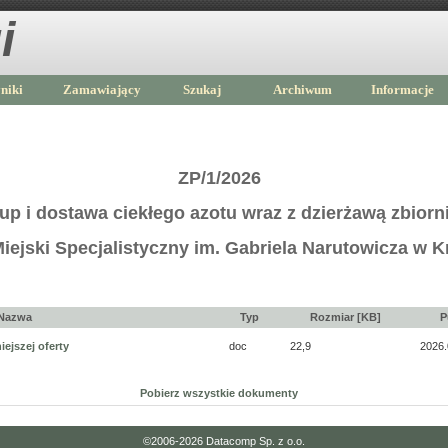
i
niki
Zamawiający
Szukaj
Archiwum
Informacje
ZP/1/2026
up i dostawa ciekłego azotu wraz z dzierżawą zbiorn
Miejski Specjalistyczny im. Gabriela Narutowicza w 
Nazwa
Typ
Rozmiar [KB]
P
ejszej oferty
doc
22,9
2026.
Pobierz wszystkie dokumenty
©2006-2026
Datacomp Sp. z o.o.