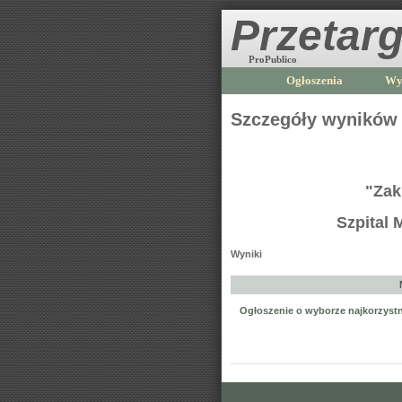
Przetarg
ProPublico
Ogłoszenia
Wy
Szczegóły wyników
"Zak
Szpital 
Wyniki
Ogłoszenie o wyborze najkorzystni