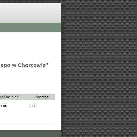
znego w Chorzowie"
ublikacja od
Pobrano
11.08
887