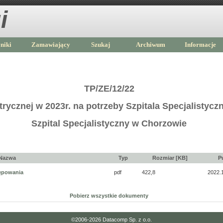
i
niki
Zamawiający
Szukaj
Archiwum
Informacje
TP/ZE/12/22
trycznej w 2023r. na potrzeby Szpitala Specjalistyc
Szpital Specjalistyczny w Chorzowie
Nazwa
Typ
Rozmiar [KB]
P
tępowania
pdf
422,8
2022.
Pobierz wszystkie dokumenty
©2006-2026
Datacomp Sp. z o.o.