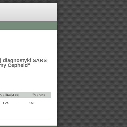
j diagnostyki SARS
rmy Cepheid"
Publikacja od
Pobrano
.11.24
951