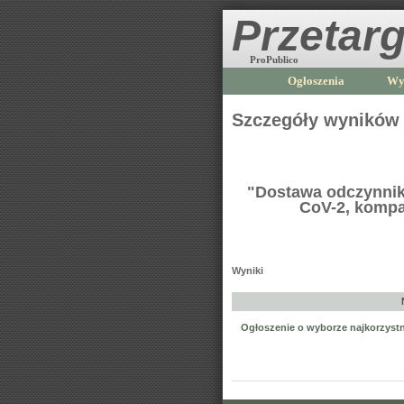
Przetarg
ProPublico
Ogłoszenia
Wy
Szczegóły wyników
"Dostawa odczynnik
CoV-2, kompa
Wyniki
Ogłoszenie o wyborze najkorzystni