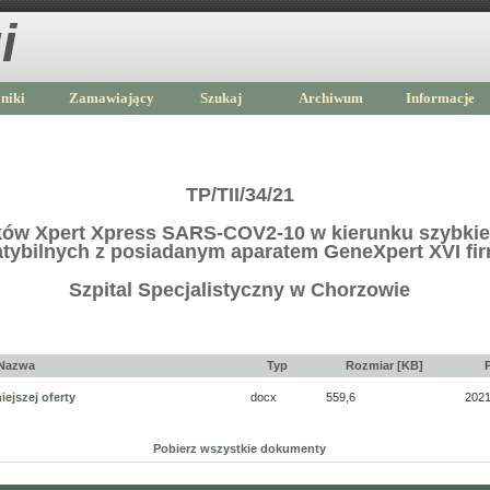
i
niki
Zamawiający
Szukaj
Archiwum
Informacje
TP/TII/34/21
ów Xpert Xpress SARS-COV2-10 w kierunku szybkie
tybilnych z posiadanym aparatem GeneXpert XVI fi
Szpital Specjalistyczny w Chorzowie
Nazwa
Typ
Rozmiar [KB]
ejszej oferty
docx
559,6
2021
Pobierz wszystkie dokumenty