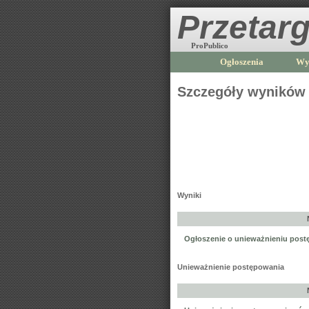
Przetarg
ProPublico
Ogłoszenia
Wy
Szczegóły wyników
Wyniki
Ogłoszenie o unieważnieniu postęp
Unieważnienie postępowania