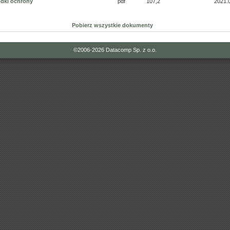
odki ochrony
pdf
107,2
2021.
Pobierz wszystkie dokumenty
©2006-2026
Datacomp Sp. z o.o.