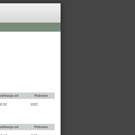
ublikacja od
Pobrano
02.02
1022
ublikacja od
Pobrano