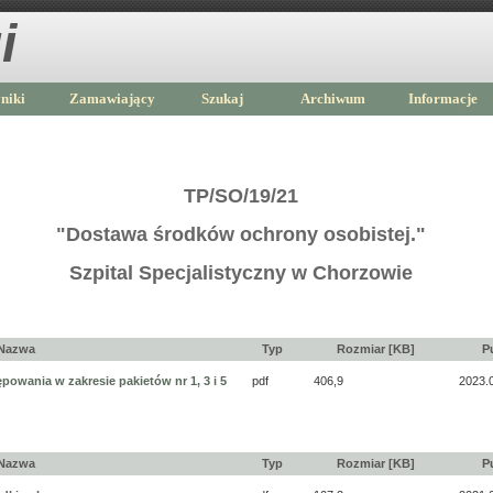
i
niki
Zamawiający
Szukaj
Archiwum
Informacje
TP/SO/19/21
"Dostawa środków ochrony osobistej."
Szpital Specjalistyczny w Chorzowie
Nazwa
Typ
Rozmiar [KB]
P
owania w zakresie pakietów nr 1, 3 i 5
pdf
406,9
2023.
Nazwa
Typ
Rozmiar [KB]
P