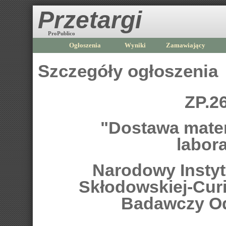
Przetargi
ProPublico
Ogłoszenia
Wyniki
Zamawiający
Szczegóły ogłoszenia
ZP.2
"Dostawa mate
labor
Narodowy Instytu
Skłodowskiej-Curi
Badawczy Od