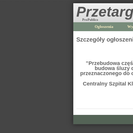
Przetarg
ProPublico
Ogłoszenia
Wy
Szczegóły ogłoszen
"Przebudowa częś
budowa śluzy d
przeznaczonego do c
Centralny Szpital 