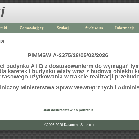
i
niki
Zamawiający
Szukaj
Archiwum
Informacje
ia
PIMMSWiA-2375/28/05/02/2026
ci budynku A i B z dostosowanierm do wymagań t
la karetek i budynku wiaty wraz z budową obiektu 
zasowego użytkowania w trakcie realizacji przebu
Kliniczny Ministerstwa Spraw Wewnętrznych i Adminis
Brak dokumentów do pobrania
©2006-2026
Datacomp Sp. z o.o.