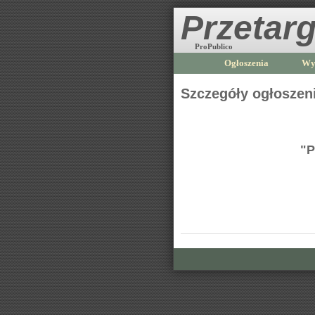
Przetarg
ProPublico
Ogłoszenia
Wy
Szczegóły ogłoszen
"P