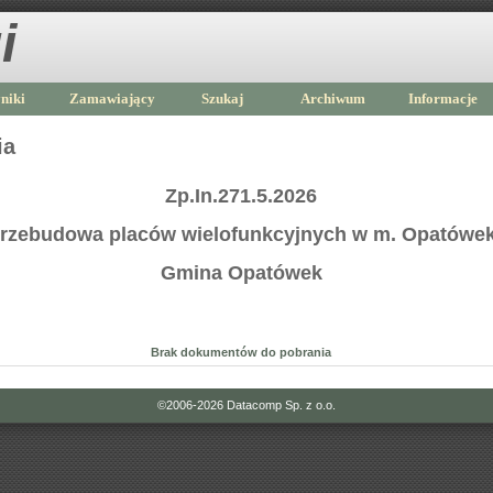
i
niki
Zamawiający
Szukaj
Archiwum
Informacje
ia
Zp.In.271.5.2026
rzebudowa placów wielofunkcyjnych w m. Opatówe
Gmina Opatówek
Brak dokumentów do pobrania
©2006-2026
Datacomp Sp. z o.o.