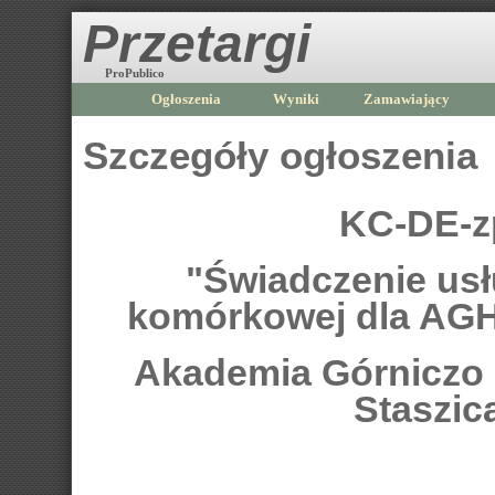
Przetargi
ProPublico
Ogłoszenia
Wyniki
Zamawiający
Szczegóły ogłoszenia
KC-DE-z
"Świadczenie usłu
komórkowej dla AGH
Akademia Górniczo -
Staszic