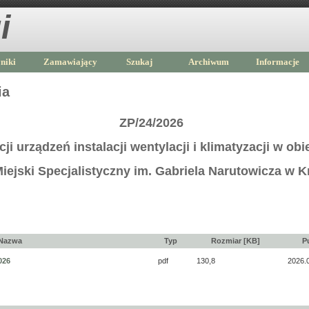
i
niki
Zamawiający
Szukaj
Archiwum
Informacje
ia
ZP/24/2026
i urządzeń instalacji wentylacji i klimatyzacji w obie
Miejski Specjalistyczny im. Gabriela Narutowicza w 
Nazwa
Typ
Rozmiar [KB]
P
026
pdf
130,8
2026.