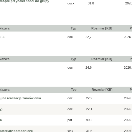
tyczące przynależności do grupy
docx
31,8
2026
Nazwa
Typ
Rozmiar [KB]
P
 -1
doc
22,7
2026.
Nazwa
Typ
Rozmiar [KB]
P
doc
24,6
2026.
Nazwa
Typ
Rozmiar [KB]
P
j na realizację zamówienia
doc
22,2
2026.
y)
doc
22,1
2026.
ia
pdf
90,2
2026.
Materiały pomocnicze
xlsx
31,5
2026.