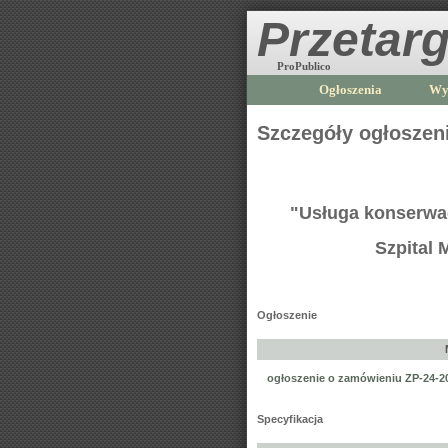
Przetarg
ProPublico
Ogłoszenia
Wy
Szczegóły ogłoszen
"Usługa konserwacj
Szpital 
Ogłoszenie
ogłoszenie o zamówieniu ZP-24-2
Specyfikacja