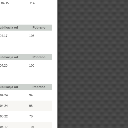
.04.15
114
ublikacja od
Pobrano
04.17
105
ublikacja od
Pobrano
04.20
100
ublikacja od
Pobrano
04.24
94
04.24
98
05.22
70
04.17
107