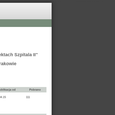
ktach Szpitala II"
Krakowie
ublikacja od
Pobrano
04.15
111