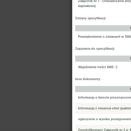
Załącznik nr 7 - Oświadczenie do
kapitałowej
Zmiany specyfikacji
Powiadomienie o zmianach w SWZ
Zapytania do specyfikacji
Wyjaśnienie treści SWZ -1
Inne dokumenty
Informacja o kwocie przeznaczone
Informacja z otwarcia ofert (pakiet
ogłoszenie o wyniku postępowan
Zmodyfikowany Załącznik nr 1 a- 