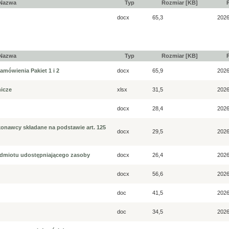
Nazwa
Typ
Rozmiar [KB]
docx
65,3
2026
Nazwa
Typ
Rozmiar [KB]
amówienia Pakiet 1 i 2
docx
65,9
2026
nicze
xlsx
31,5
2026
docx
28,4
2026
konawcy składane na podstawie art. 125
docx
29,5
2026
podmiotu udostępniającego zasoby
docx
26,4
2026
docx
56,6
2026
doc
41,5
2026
doc
34,5
2026