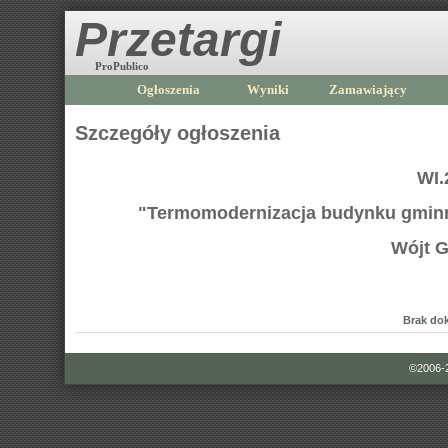
Przetargi
ProPublico
Ogłoszenia
Wyniki
Zamawiający
Szczegóły ogłoszenia
WI.
"Termomodernizacja budynku gminne
Wójt 
Brak do
©2006-