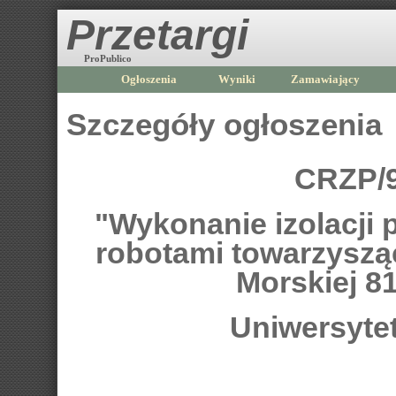
Przetargi
ProPublico
Ogłoszenia
Wyniki
Zamawiający
Szczegóły ogłoszenia
CRZP/9
"Wykonanie izolacji 
robotami towarzyszą
Morskiej 81
Uniwersyte