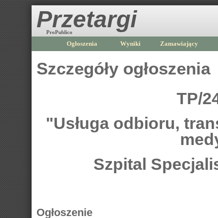
Przetargi
ProPublico
Ogłoszenia
Wyniki
Zamawiający
Szczegóły ogłoszenia
TP/2
"Usługa odbioru, tran
medy
Szpital Specjal
Ogłoszenie