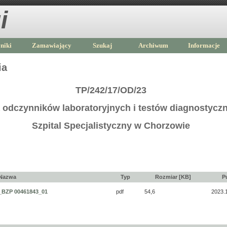
i
niki
Zamawiający
Szukaj
Archiwum
Informacje
ia
TP/242/17/OD/23
odczynników laboratoryjnych i testów diagnostyczn
Szpital Specjalistyczny w Chorzowie
Nazwa
Typ
Rozmiar [KB]
P
3_BZP 00461843_01
pdf
54,6
2023.