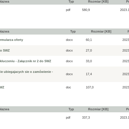
Nazwa
Typ
Rozmiar [KB]
P
pdf
580,9
2023.
Nazwa
Typ
Rozmiar [KB]
rmularza oferty
docx
60,1
2023
 do SWZ
docx
27,0
2023
luczeniu - Załącznik nr 2 do SWZ
docx
33,0
2023
 ubiegajacych sie o zamówienie -
docx
17,4
2023
SWZ
doc
107,0
2023
Nazwa
Typ
Rozmiar [KB]
P
pdf
337,3
2023.