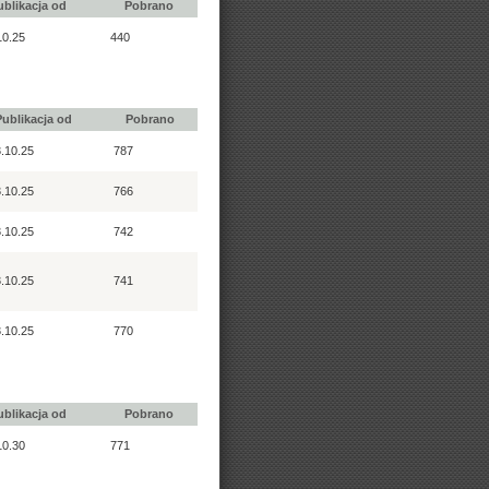
ublikacja od
Pobrano
10.25
440
Publikacja od
Pobrano
.10.25
787
.10.25
766
.10.25
742
.10.25
741
.10.25
770
ublikacja od
Pobrano
10.30
771