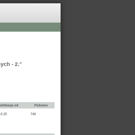
ych - 2."
ublikacja od
Pobrano
10.25
746