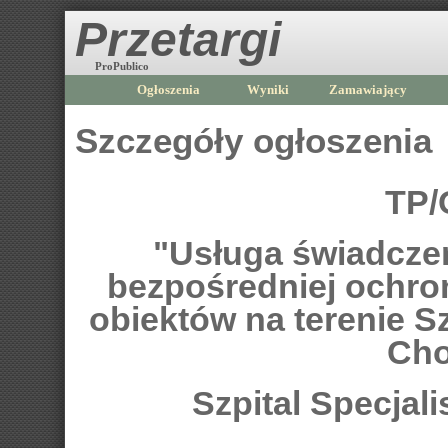
Przetargi
ProPublico
Ogłoszenia
Wyniki
Zamawiający
Szczegóły ogłoszenia
TP/
"Usługa świadczen
bezpośredniej ochron
obiektów na terenie S
Cho
Szpital Specjal