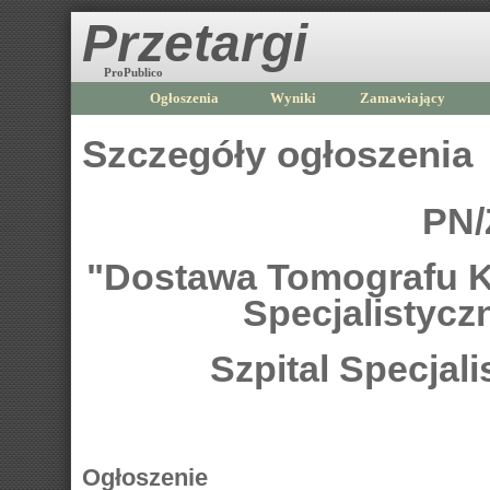
Przetargi
ProPublico
Ogłoszenia
Wyniki
Zamawiający
Szczegóły ogłoszenia
PN/
"Dostawa Tomografu K
Specjalistyc
Szpital Specjal
Ogłoszenie