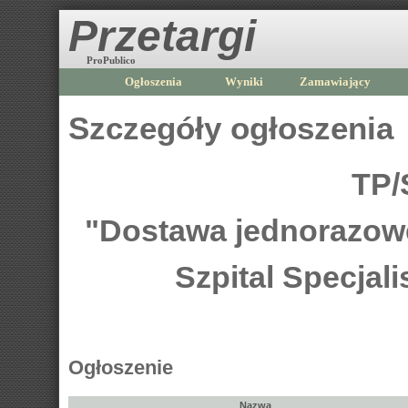
Przetargi
ProPublico
Ogłoszenia
Wyniki
Zamawiający
Szczegóły ogłoszenia
TP/
"Dostawa jednorazow
Szpital Specjal
Ogłoszenie
Nazwa