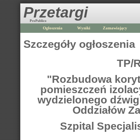
Przetargi
ProPublico
Ogłoszenia
Wyniki
Zamawiający
Szczegóły ogłoszenia
TP/R
"Rozbudowa koryt
pomieszczeń izolac
wydzielonego dźwig
Oddziałów Za
Szpital Specjal