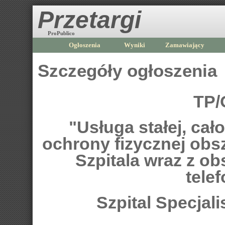
Przetargi
ProPublico
Ogłoszenia
Wyniki
Zamawiający
Szczegóły ogłoszenia
TP/
"Usługa stałej, ca
ochrony fizycznej obs
Szpitala wraz z obs
telef
Szpital Specjal