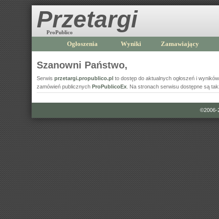
Przetargi
ProPublico
Ogłoszenia
Wyniki
Zamawiający
Szanowni Państwo,
Serwis
przetargi.propublico.pl
to dostęp do aktualnych ogłoszeń i wyni
zamówień publicznych
ProPublicoEx
. Na stronach serwisu dostępne są ta
©2006-