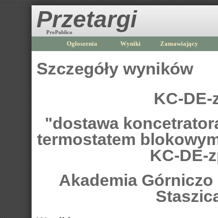
Przetargi
ProPublico
Ogłoszenia
Wyniki
Zamawiający
Szczegóły wyników
KC-DE-z
"dostawa koncetrator
termostatem blokowym
KC-DE-z
Akademia Górniczo -
Staszic