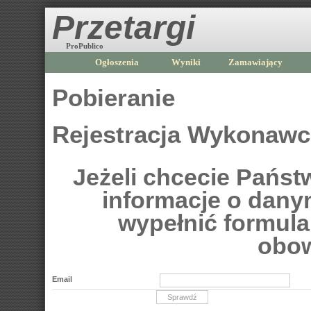
Przetargi
ProPublico
Ogłoszenia
Wyniki
Zamawiający
Pobieranie
Rejestracja Wykonaw
Jeżeli chcecie Pańs
informacje o dan
wypełnić formular
obow
Email