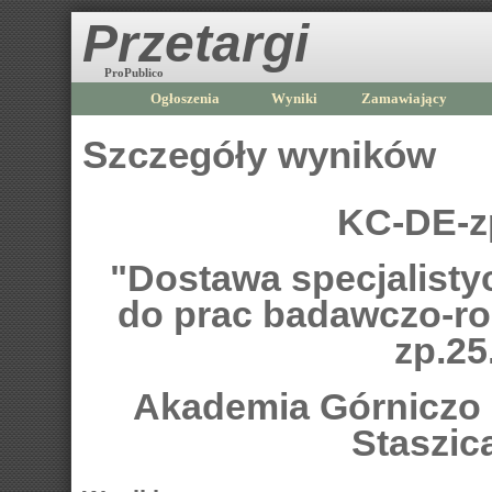
Przetargi
ProPublico
Ogłoszenia
Wyniki
Zamawiający
Szczegóły wyników
KC-DE-z
"Dostawa specjalisty
do prac badawczo-r
zp.25
Akademia Górniczo -
Staszic