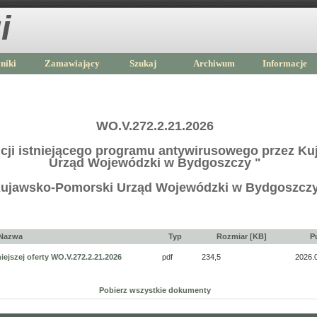
i
niki
Zamawiający
Szukaj
Archiwum
Informacje
WO.V.272.2.21.2026
ncji istniejącego programu antywirusowego przez K
Urząd Wojewódzki w Bydgoszczy "
ujawsko-Pomorski Urząd Wojewódzki w Bydgoszcz
Nazwa
Typ
Rozmiar [KB]
P
ejszej oferty WO.V.272.2.21.2026
pdf
234,5
2026.
Pobierz wszystkie dokumenty