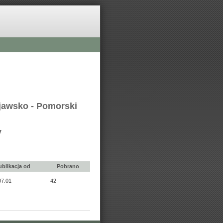
ujawsko - Pomorski
y
ublikacja od
Pobrano
07.01
42