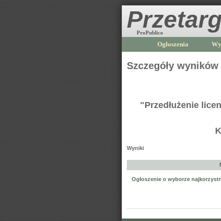
Przetarg
ProPublico
Ogłoszenia
Wy
Szczegóły wyników
"Przedłużenie lice
K
Wyniki
Ogłoszenie o wyborze najkorzystni