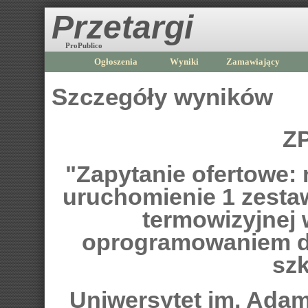
Przetargi
ProPublico
Ogłoszenia
Wyniki
Zamawiający
Szczegóły wyników
ZP
"Zapytanie ofertowe: 
uruchomienie 1 zesta
termowizyjnej 
oprogramowaniem d
szk
Uniwersytet im. Ada