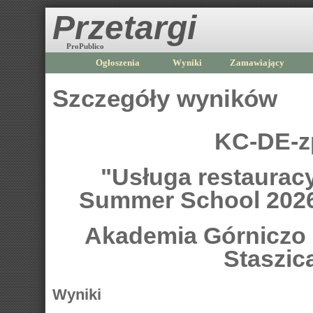
Przetargi
ProPublico
Ogłoszenia
Wyniki
Zamawiający
Szczegóły wyników
KC-DE-z
"Usługa restaurac
Summer School 2026
Akademia Górniczo -
Staszic
Wyniki