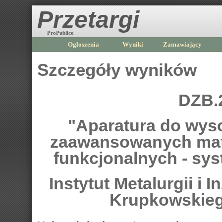
Przetargi
ProPublico
Ogłoszenia
Wyniki
Zamawiający
Szczegóły wyników
DZB.
"Aparatura do wys
zaawansowanych mate
funkcjonalnych - syst
Instytut Metalurgii i I
Krupkowskieg