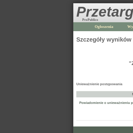
Przetarg
ProPublico
Ogłoszenia
Wy
Szczegóły wyników
"
Unieważnienie postępowania
Powiadomienie o unieważnieniu 