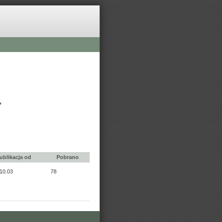
"
ublikacja od
Pobrano
10.03
78