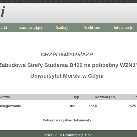
i
niki
Zamawiający
Szukaj
Archiwum
Informacje
CRZP/184/2025/AZP
Zabudowa Strefy Studenta B400 na potrzebny WZNJ
Uniwersytet Morski w Gdyni
Nazwa
Typ
Rozmiar [KB]
P
postępowania
doc
463,5
2025.
Pobierz wszystkie dokumenty
©2006-2026
Datacomp Sp. z o.o.