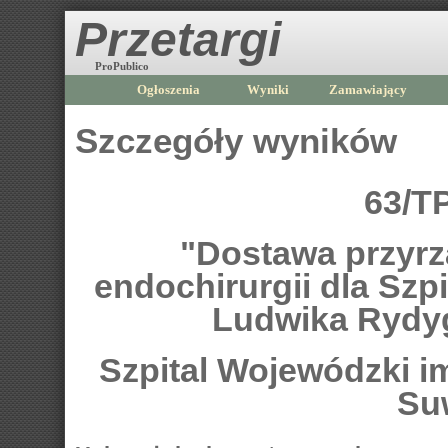
Przetargi
ProPublico
Ogłoszenia
Wyniki
Zamawiający
Szczegóły wyników
63/T
"Dostawa przyrz
endochirurgii dla Szp
Ludwika Rydy
Szpital Wojewódzki i
Su