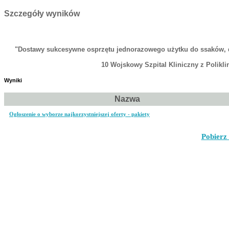
Szczegóły wyników
"Dostawy sukcesywne osprzętu jednorazowego użytku do ssaków, d
10 Wojskowy Szpital Kliniczny z Polikl
Wyniki
Nazwa
Ogłoszenie o wyborze najkorzystniejszej oferty - pakiety
Pobierz