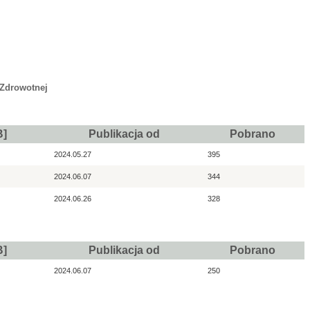
 Zdrowotnej
B]
Publikacja od
Pobrano
2024.05.27
395
2024.06.07
344
2024.06.26
328
B]
Publikacja od
Pobrano
2024.06.07
250