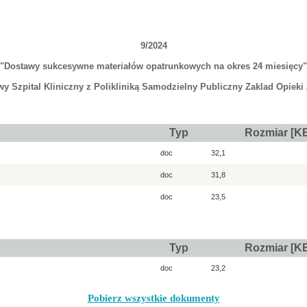
9/2024
"Dostawy sukcesywne materiałów opatrunkowych na okres 24 miesięcy"
y Szpital Kliniczny z Polikliniką Samodzielny Publiczny Zaklad Opieki
Typ
Rozmiar [K
doc
32,1
doc
31,8
doc
23,5
Typ
Rozmiar [K
doc
23,2
Pobierz wszystkie dokumenty