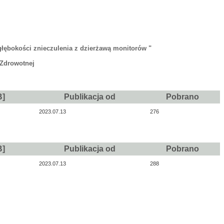
łębokości znieczulenia z dzierżawą monitorów "
 Zdrowotnej
B]
Publikacja od
Pobrano
2023.07.13
276
B]
Publikacja od
Pobrano
2023.07.13
288