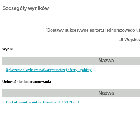
Szczegóły wyników
"Dostawy sukcesywne sprzętu jednorazowego uży
10 Wojskow
Wyniki
Nazwa
Ogłoszenie o wyborze najkorzystniejszej oferty - pakiety
Unieważnienie postępowania
Nazwa
Powiadomienie o unieważnieniu zadań 53.2023.1