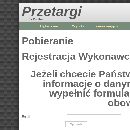
Przetargi
ProPublico
Ogłoszenia
Wyniki
Zamawiający
Pobieranie
Rejestracja Wykonaw
Jeżeli chcecie Pańs
informacje o dan
wypełnić formular
obow
Email