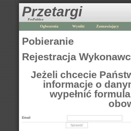
Przetargi
ProPublico
Ogłoszenia
Wyniki
Zamawiający
Pobieranie
Rejestracja Wykonaw
Jeżeli chcecie Pańs
informacje o dan
wypełnić formular
obow
Email