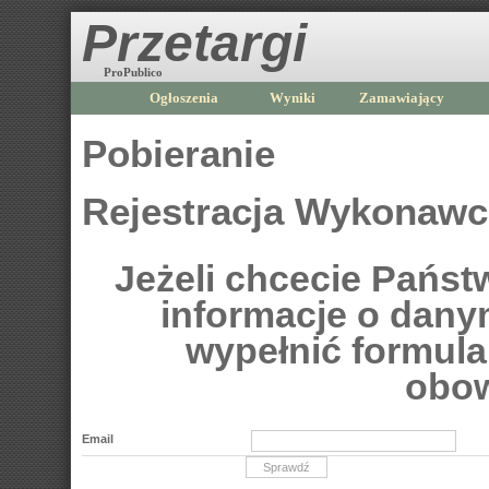
Przetargi
ProPublico
Ogłoszenia
Wyniki
Zamawiający
Pobieranie
Rejestracja Wykonaw
Jeżeli chcecie Pańs
informacje o dan
wypełnić formular
obow
Email