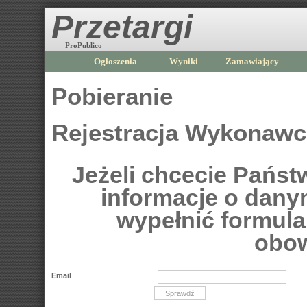
Przetargi
ProPublico
Ogłoszenia
Wyniki
Zamawiający
Pobieranie
Rejestracja Wykonaw
Jeżeli chcecie Pańs
informacje o dan
wypełnić formular
obow
Email