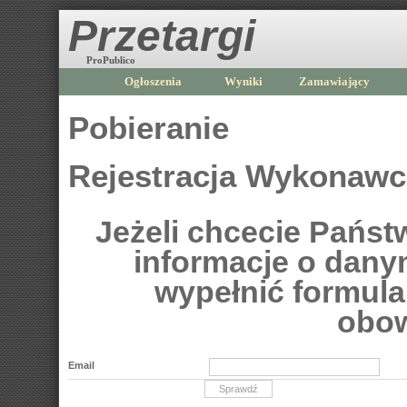
Przetargi
ProPublico
Ogłoszenia
Wyniki
Zamawiający
Pobieranie
Rejestracja Wykonaw
Jeżeli chcecie Pańs
informacje o dan
wypełnić formular
obow
Email