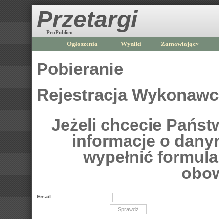
Przetargi
ProPublico
Ogłoszenia
Wyniki
Zamawiający
Pobieranie
Rejestracja Wykonaw
Jeżeli chcecie Pańs
informacje o dan
wypełnić formular
obow
Email