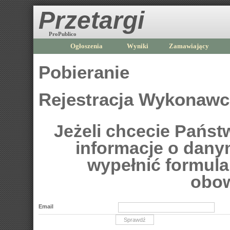
Przetargi
ProPublico
Ogłoszenia
Wyniki
Zamawiający
Pobieranie
Rejestracja Wykonaw
Jeżeli chcecie Pańs
informacje o dan
wypełnić formular
obow
Email