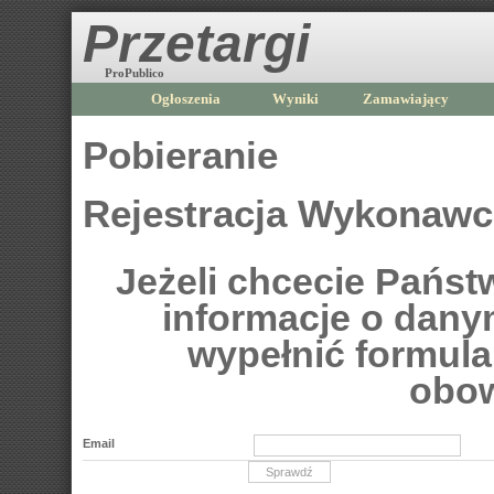
Przetargi
ProPublico
Ogłoszenia
Wyniki
Zamawiający
Pobieranie
Rejestracja Wykonaw
Jeżeli chcecie Pańs
informacje o dan
wypełnić formular
obow
Email