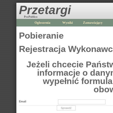
Przetargi
ProPublico
Ogłoszenia
Wyniki
Zamawiający
Pobieranie
Rejestracja Wykonaw
Jeżeli chcecie Pańs
informacje o dan
wypełnić formular
obow
Email