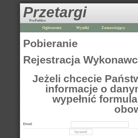
Przetargi
ProPublico
Ogłoszenia
Wyniki
Zamawiający
Pobieranie
Rejestracja Wykonaw
Jeżeli chcecie Pańs
informacje o dan
wypełnić formular
obow
Email