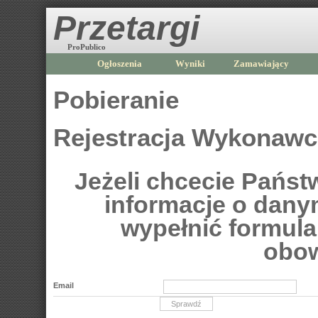
Przetargi
ProPublico
Ogłoszenia
Wyniki
Zamawiający
Pobieranie
Rejestracja Wykonaw
Jeżeli chcecie Pańs
informacje o dan
wypełnić formular
obow
Email