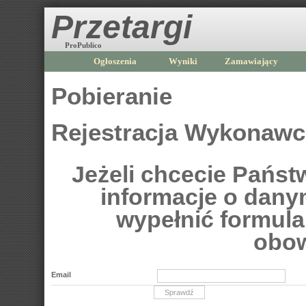
Przetargi
ProPublico
Ogłoszenia
Wyniki
Zamawiający
Pobieranie
Rejestracja Wykonaw
Jeżeli chcecie Pańs
informacje o dan
wypełnić formular
obow
Email