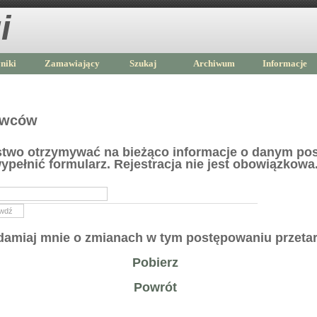
i
niki
Zamawiający
Szukaj
Archiwum
Informacje
awców
ństwo otrzymywać na bieżąco informacje o danym po
ypełnić formularz. Rejestracja nie jest obowiązkowa
amiaj mnie o zmianach w tym postępowaniu przet
Pobierz
Powrót