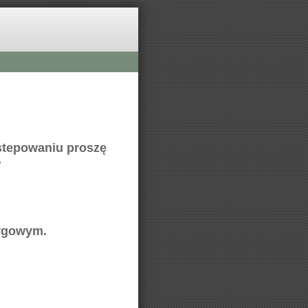
stepowaniu proszę
.
argowym.