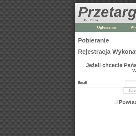
Przetarg
ProPublico
Ogłoszenia
Wy
Pobieranie
Rejestracja Wykon
Jeżeli chcecie Pa
w
Email
Powiad