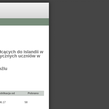
cących do Islandii w
tycznych uczniów w
oźlu
ublikacja od
Pobrano
06.17
58