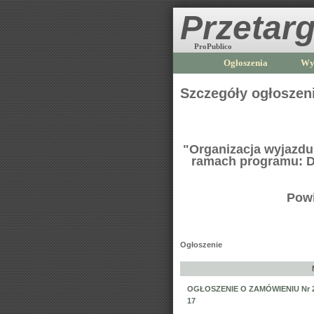
Przetarg
ProPublico
Ogłoszenia
Wy
Szczegóły ogłoszen
"Organizacja wyjazdu
ramach programu: D
Powi
Ogłoszenie
OGŁOSZENIE O ZAMÓWIENIU Nr 20
17