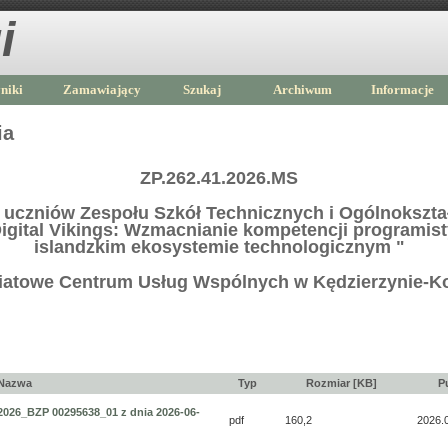
i
niki
Zamawiający
Szukaj
Archiwum
Informacje
ia
ZP.262.41.2026.MS
 uczniów Zespołu Szkół Technicznych i Ogólnokształ
igital Vikings: Wzmacnianie kompetencji programis
islandzkim ekosystemie technologicznym "
atowe Centrum Usług Wspólnych w Kędzierzynie-K
Nazwa
Typ
Rozmiar [KB]
P
26_BZP 00295638_01 z dnia 2026-06-
pdf
160,2
2026.