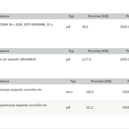
Nazwa
Typ
Rozmiar [KB]
P
IA Nr r 2026_BZP 00306986_01 z
pdf
39,0
2026.
Nazwa
Typ
Rozmiar [KB]
P
w do Islandii_ERASMUS
pdf
1177,6
2026.
Nazwa
Typ
Rozmiar [KB]
acja wyjazdu uczniów do
docx
159,9
2026
ganizacja wyjazdu uczniów do
pdf
111,2
2026