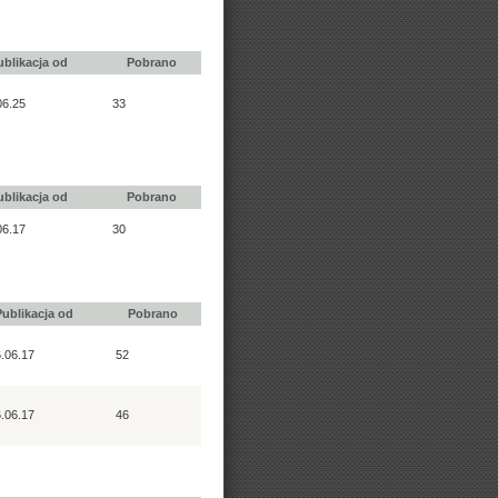
ublikacja od
Pobrano
06.25
33
ublikacja od
Pobrano
06.17
30
Publikacja od
Pobrano
.06.17
52
.06.17
46