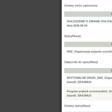
Zmiany treści ogłoszenia
OGŁOSZENIE O ZMIANIE OGŁOSZEN
dnia 2026-06-24
Specyfikacja
SWZ_Organizacja wyjazdu ucznió
Załączniki do specyfikacji
EDYTOWALNE DRUKI_SWZ_Organiz
Islandii_ERASMUS
Program praktyk uczniowskich_Or
Islandii_ERASMUS
Zmiany specyfikacji