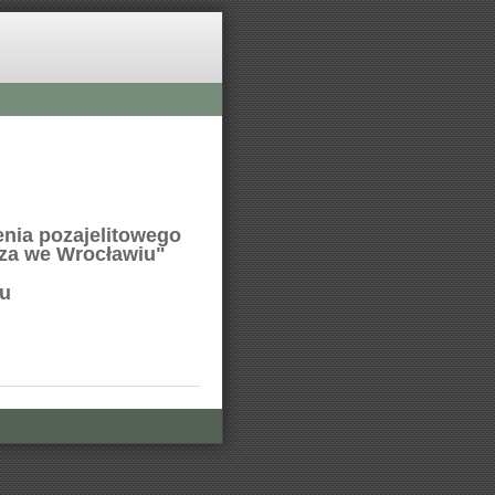
nia pozajelitowego
icza we Wrocławiu"
iu