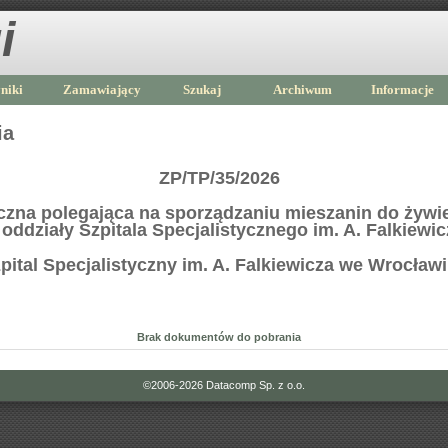
i
niki
Zamawiający
Szukaj
Archiwum
Informacje
ia
ZP/TP/35/2026
zna polegająca na sporządzaniu mieszanin do żywie
oddziały Szpitala Specjalistycznego im. A. Falkiew
pital Specjalistyczny im. A. Falkiewicza we Wrocław
Brak dokumentów do pobrania
©2006-2026
Datacomp Sp. z o.o.