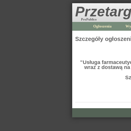
Przetarg
ProPublico
Ogłoszenia
Wy
Szczegóły ogłoszen
"Usługa farmaceutyc
wraz z dostawą na 
Sz